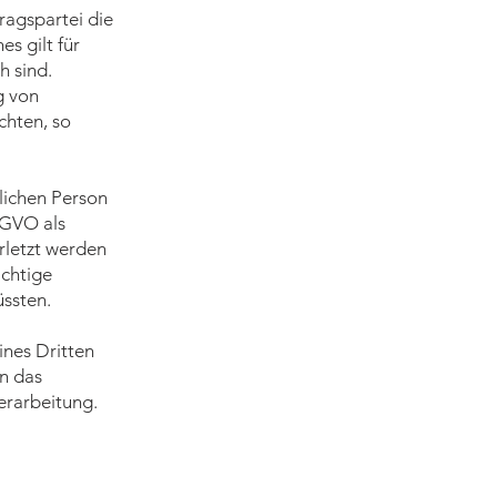
ragspartei die
es gilt für
h sind.
g von
chten, so
rlichen Person
SGVO als
rletzt werden
ichtige
ssten.
ines Dritten
n das
Verarbeitung.