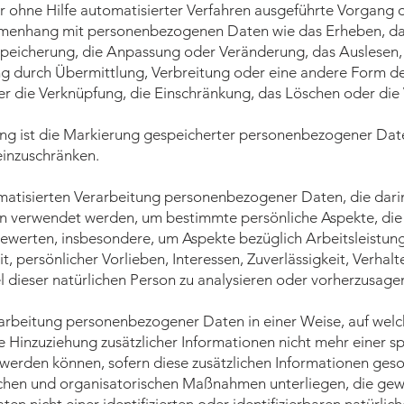
der ohne Hilfe automatisierter Verfahren ausgeführte Vorgang 
menhang mit personenbezogenen Daten wie das Erheben, das
Speicherung, die Anpassung oder Veränderung, das Auslesen,
g durch Übermittlung, Verbreitung oder eine andere Form d
er die Verknüpfung, die Einschränkung, das Löschen oder die
ung ist die Markierung gespeicherter personenbezogener Da
 einzuschränken.
utomatisierten Verarbeitung personenbezogener Daten, die dari
verwendet werden, um bestimmte persönliche Aspekte, die s
bewerten, insbesondere, um Aspekte bezüglich Arbeitsleistung
t, persönlicher Vorlieben, Interessen, Zuverlässigkeit, Verhalt
 dieser natürlichen Person zu analysieren oder vorherzusage
rarbeitung personenbezogener Daten in einer Weise, auf welc
inzuziehung zusätzlicher Informationen nicht mehr einer sp
werden können, sofern diese zusätzlichen Informationen ges
hen und organisatorischen Maßnahmen unterliegen, die gewä