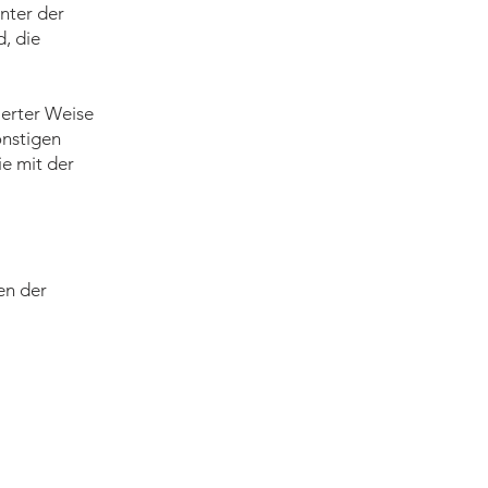
nter der
, die
mierter Weise
onstigen
ie mit der
en der