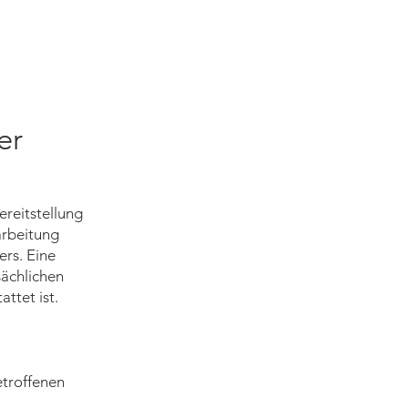
er
ereitstellung
arbeitung
rs. Eine
sächlichen
ttet ist.
etroffenen