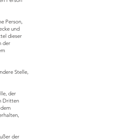
hen Person
che Person,
wecke und
tel dieser
n der
dem
ndere Stelle,
lle, der
 Dritten
h dem
rhalten,
außer der