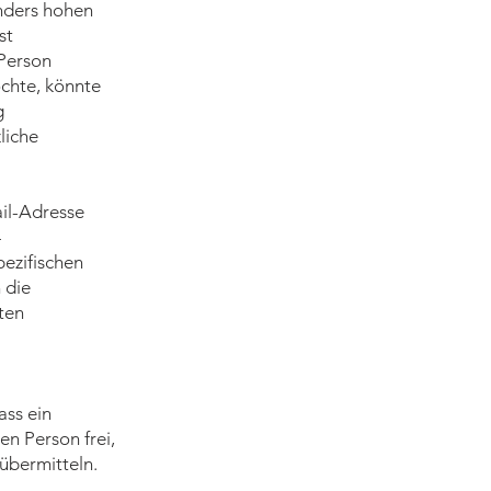
onders hohen
st
Person
chte, könnte
g
liche
il-Adresse
-
ezifischen
 die
ten
ass ein
en Person frei,
übermitteln.