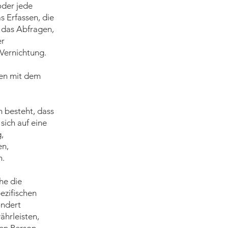
oder jede
 Erfassen, die
 das Abfragen,
er
 Vernichtung.
ten mit dem
n besteht, dass
ich auf eine
,
en,
n.
he die
ezifischen
ondert
hrleisten,