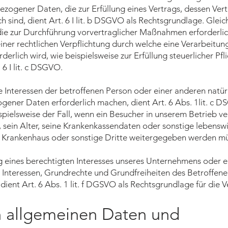
zogener Daten, die zur Erfüllung eines Vertrags, dessen Vert
ch sind, dient Art. 6 I lit. b DSGVO als Rechtsgrundlage. Gleich
ie zur Durchführung vorvertraglicher Maßnahmen erforderlic
ner rechtlichen Verpflichtung durch welche eine Verarbeitun
lich wird, wie beispielsweise zur Erfüllung steuerlicher Pfli
 6 I lit. c DSGVO.
ge Interessen der betroffenen Person oder einer anderen natü
ener Daten erforderlich machen, dient Art. 6 Abs. 1lit. c D
pielsweise der Fall, wenn ein Besucher in unserem Betrieb ve
 sein Alter, seine Krankenkassendaten oder sonstige lebensw
in Krankenhaus oder sonstige Dritte weitergegeben werden mü
g eines berechtigten Interesses unseres Unternehmens oder e
 Interessen, Grundrechte und Grundfreiheiten des Betroffene
 dient Art. 6 Abs. 1 lit. f DGSVO als Rechtsgrundlage für die 
n allgemeinen Daten und