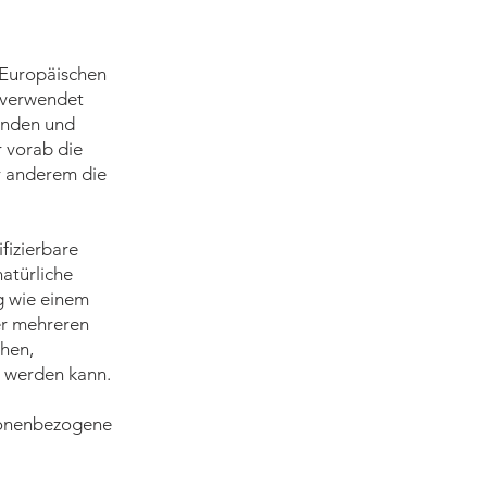
 Europäischen
 verwendet
Kunden und
r vorab die
r anderem die
ifizierbare
natürliche
g wie einem
er mehreren
chen,
rt werden kann.
ersonenbezogene